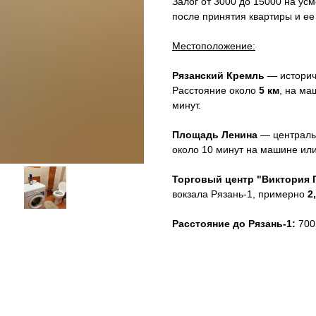
Залог от 3000 до 15000 на ус
после принятия квартиры и ее 
Местоположение:
Рязанский Кремль
— историче
Расстояние около
5 км
, на ма
минут.
Площадь Ленина
— централь
около 10 минут на машине ил
Торговый центр "Виктория 
вокзала Рязань-1, примерно
2
Расстояние до Рязань-1:
700