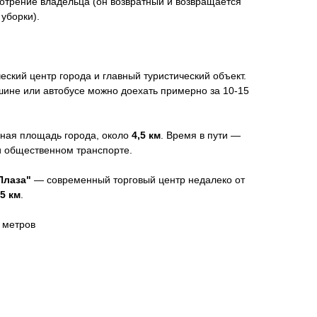
мотрение владельца (он возвратный и возвращается
уборки).
ский центр города и главный туристический объект.
шине или автобусе можно доехать примерно за 10-15
ная площадь города, около
4,5 км
. Время в пути —
и общественном транспорте.
Плаза"
— современный торговый центр недалеко от
,5 км
.
 метров